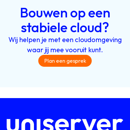
Bouwen
op
een
stabiele
cloud?
Wij
helpen
je
met
een
cloudomgeving
waar
jij
mee
vooruit
kunt.
Plan een gesprek