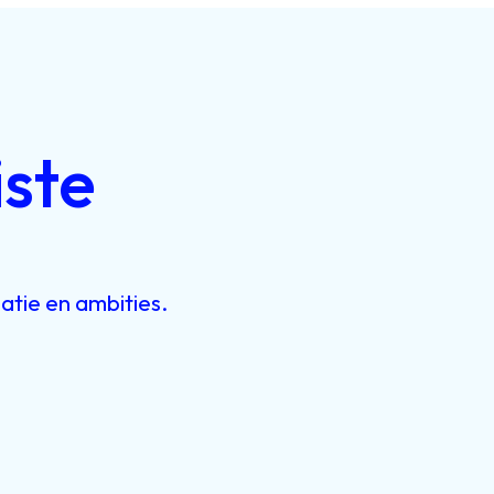
iste
satie
en
ambities.