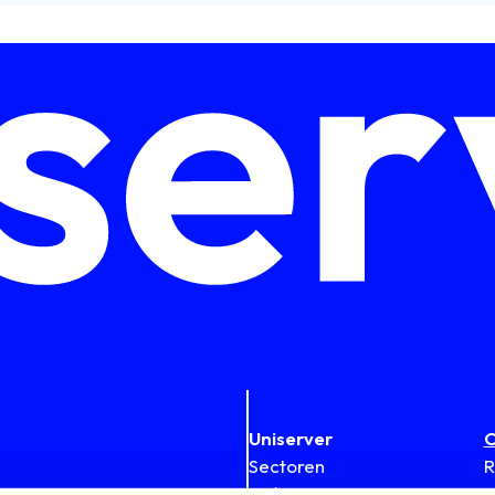
Uniserver
C
Sectoren
R
Oplossingen
1