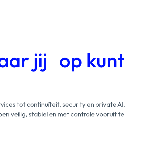
Privat
Cloud
ar jij op kunt
Securi
Continu
&
Compl
Mana
rvices
tot
continuïteit,
security
en
private
AI.
Servic
lpen
veilig,
stabiel
en
met
controle
vooruit
te
Privat
AI