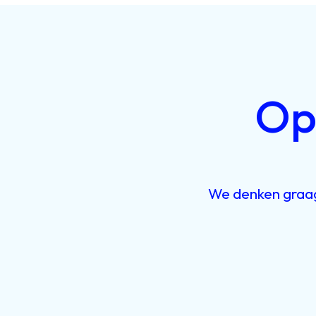
O
We
denken
gra