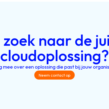
p
zoek
naar
de
ju
cloudoplossing?
ag
mee
over
een
oplossing
die
past
bij
jouw
organi
Neem contact op