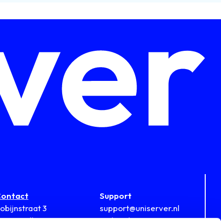
ontact
Support
obijnstraat 3
support@uniserver.nl
812 RB Alkmaar
Tijdens kantooruren: