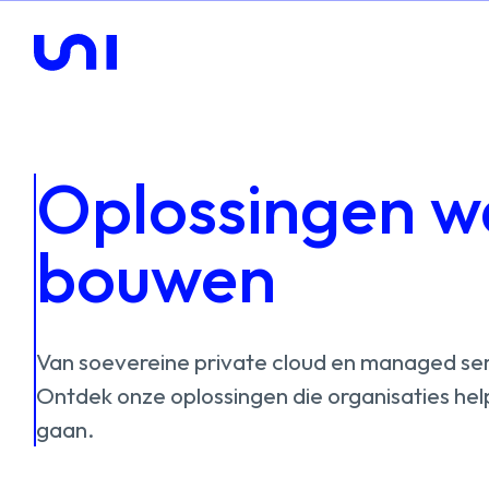
Oplossingen wa
bouwen
Van
soevereine
private
cloud
en
managed
se
Ontdek
onze
oplossingen
die
organisaties
he
gaan.