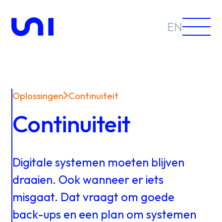
EN
Oplossingen
Continuiteit
Sectoren
Continuiteit
Oplossingen
Digitale
systemen
moeten
blijven
draaien.
Ook
wanneer
er
iets
misgaat.
Dat
vraagt
om
goede
Nieuws &
back⁠⁠-⁠⁠ups
en
een
plan
om
systemen