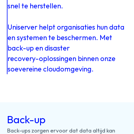
Over ons
kennis
snel
te
herstellen.
Uniserver
helpt
organisaties
hun
data
Werken
en
systemen
te
beschermen.
Met
back⁠⁠-⁠⁠up
en
disaster
bij
recovery⁠⁠-⁠⁠oplossingen
binnen
onze
Mijn
soevereine
cloudomgeving.
Contact
Uniserver
Back-up
Back⁠⁠-⁠⁠ups
zorgen
ervoor
dat
data
altijd
kan