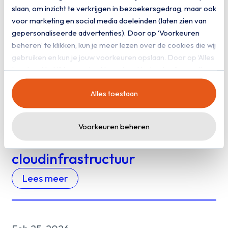
slaan, om inzicht te verkrijgen in bezoekersgedrag, maar ook
Lees meer
voor marketing en social media doeleinden (laten zien van
gepersonaliseerde advertenties). Door op ‘Voorkeuren
beheren’ te klikken, kun je meer lezen over de cookies die wij
gebruiken en kun je jouw voorkeuren opslaan. Door op ‘Alles
31 maart 2026
toestaan’ te klikken, ga je akkoord met het gebruik van alle
AMS-IX versterkt digitale
cookies zoals omschreven in onze
privacy- en
Alles toestaan
cookieverklaring
.
soevereiniteit door migratie
van workloads naar
Voorkeuren beheren
Nederlandse
cloudinfrastructuur
Lees meer