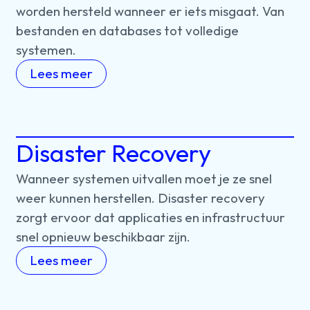
worden
hersteld
wanneer
er
iets
misgaat.
Van
bestanden
en
databases
tot
volledige
systemen.
Lees meer
Disaster Recovery
Wanneer
systemen
uitvallen
moet
je
ze
snel
weer
kunnen
herstellen.
Disaster
recovery
zorgt
ervoor
dat
applicaties
en
infrastructuur
snel
opnieuw
beschikbaar
zijn.
Lees meer