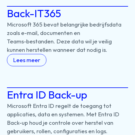
Back-IT365
Microsoft
365
bevat
belangrijke
bedrijfsdata
zoals
e⁠⁠-⁠⁠mail,
documenten
en
Teams⁠⁠-⁠⁠bestanden.
Deze
data
wil
je
veilig
kunnen
herstellen
wanneer
dat
nodig
is.
Lees meer
Entra ID Back-up
Microsoft
Entra
ID
regelt
de
toegang
tot
applicaties,
data
en
systemen.
Met
Entra
ID
Back⁠⁠-⁠⁠up
houd
je
controle
over
herstel
van
gebruikers,
rollen,
configuraties
en
logs.