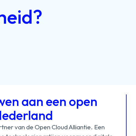
heid?
en aan een open
Nederland
rtner
van
de
Open
Cloud
Alliantie.
Een