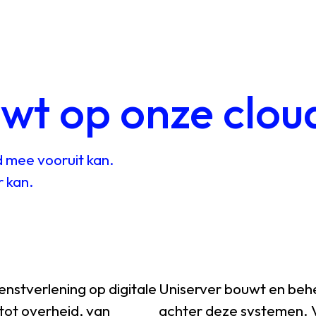
wt op onze clou
d
mee
vooruit
kan.
r
kan.
ienstverlening
op
digitale
Uniserver
bouwt
en
beh
tot
overheid,
van
achter
deze
systemen.