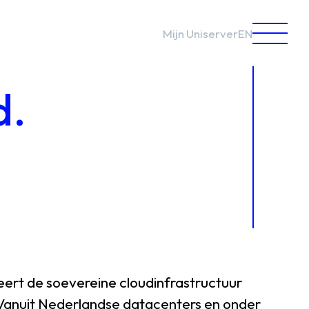
Mijn Uniserver
EN
d.
eert
de
soevereine
cloudinfrastructuur
Vanuit
Nederlandse
datacenters
en
onder