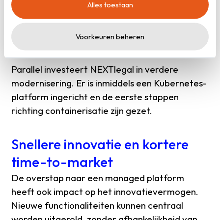
Alles toestaan
cookieverklaring
.
operationeel zijn
Peter Dijkhuizen, Manager Servicedesk &
Voorkeuren beheren
Technisch Consultancy bij NEXTlegal
Parallel investeert NEXTlegal in verdere
modernisering. Er is inmiddels een Kubernetes-
platform ingericht en de eerste stappen
richting containerisatie zijn gezet.
Snellere innovatie en kortere
time-to-market
De overstap naar een managed platform
heeft ook impact op het innovatievermogen.
Nieuwe functionaliteiten kunnen centraal
worden uitgerold, zonder afhankelijkheid van