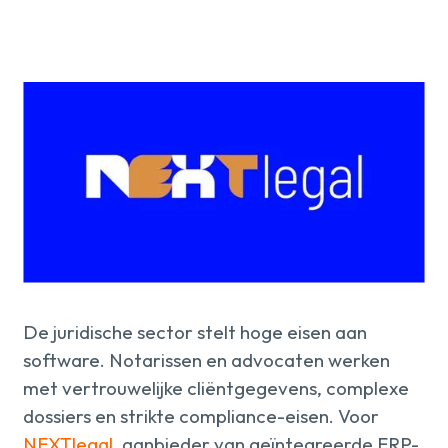
Over ons
kennis
Werken
bij
Mijn
Contact
Uniserver
De juridische sector stelt hoge eisen aan
software. Notarissen en advocaten werken
met vertrouwelijke cliëntgegevens, complexe
dossiers en strikte compliance-eisen. Voor
NEXTlegal
, aanbieder van geïntegreerde ERP-