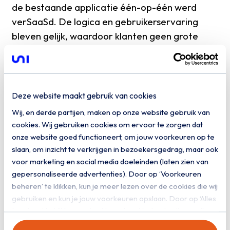
de bestaande applicatie één-op-één werd
verSaaSd. De logica en gebruikerservaring
bleven gelijk, waardoor klanten geen grote
functionele verandering ervaren.
Het grootste verschil zit achter de schermen.
Waar voorheen per klant servers moesten
worden ingericht in samenwerking met
Deze website maakt gebruik van cookies
systeembeheerders, kan een nieuwe klant nu
Wij, en derde partijen, maken op onze website gebruik van
vrijwel direct worden aangesloten. NEXTlegal
cookies. Wij gebruiken cookies om ervoor te zorgen dat
hoeft alleen resources binnen de Uniserver-
onze website goed functioneert, om jouw voorkeuren op te
slaan, om inzicht te verkrijgen in bezoekersgedrag, maar ook
omgeving op te schalen.
voor marketing en social media doeleinden (laten zien van
gepersonaliseerde advertenties). Door op ‘Voorkeuren
Wanneer een klant vandaag voor
beheren’ te klikken, kun je meer lezen over de cookies die wij
gebruiken en kun je jouw voorkeuren opslaan. Door op ‘Alles
onze software kiest, kan hij technisch
toestaan’ te klikken, ga je akkoord met het gebruik van alle
gezien de volgende dag al
cookies zoals omschreven in onze
privacy- en