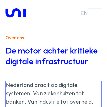
EN
Over ons
De motor achter kritieke
Sectoren
digitale infrastructuur
Oplossingen
Nederland
draait
op
digitale
systemen.
Van
ziekenhuizen
tot
Nieuws &
banken.
Van
industrie
tot
overheid.