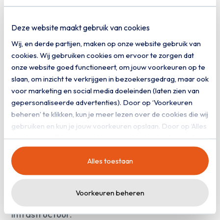
duidelijke
Deze website maakt gebruik van cookies
overtuiging
Wij, en derde partijen, maken op onze website gebruik van
cookies. Wij gebruiken cookies om ervoor te zorgen dat
onze website goed functioneert, om jouw voorkeuren op te
Organisaties
moesten
een
alternatief
hebben
slaan, om inzicht te verkrijgen in bezoekersgedrag, maar ook
voor
buitenlandse
hostingproviders.
Een
plek
voor marketing en social media doeleinden (laten zien van
gepersonaliseerde advertenties). Door op ‘Voorkeuren
waar
infrastructuur
dichtbij
staat.
Waar
je
beheren’ te klikken, kun je meer lezen over de cookies die wij
weet
waar
je
data
is.
En
waar
je
direct
contact
gebruiken en kun je jouw voorkeuren opslaan. Door op ‘Alles
hebt
met
de
mensen
die
je
omgeving
beheren.
toestaan’ te klikken, ga je akkoord met het gebruik van alle
Die
overtuiging
is
relevanter
dan
ooit.
Digitale
cookies zoals omschreven in onze
privacy- en
infrastructuur
is
kritischer
dan
ooit.
Daarom
Alles toestaan
cookieverklaring
.
bouwen
wij
aan
een
cloudomgeving
onder
Nederlandse
regie.
Voor
organisaties
die
Voorkeuren beheren
zekerheid
willen
over
hun
data
en
infrastructuur.