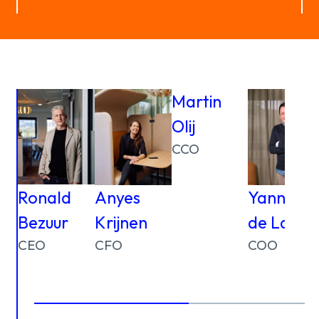
Martin
Olij
CCO
Ronald
Anyes
Yannick
Bezuur
Krijnen
de Lange
CEO
CFO
COO