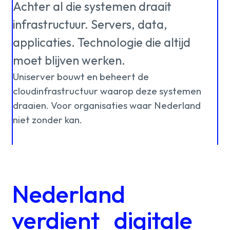
Over ons
kennis
Achter
al
die
systemen
draait
infrastructuur.
Servers,
data,
applicaties.
Technologie
die
altijd
Werken
moet
blijven
werken.
Uniserver
bouwt
en
beheert
de
bij
cloudinfrastructuur
waarop
deze
systemen
draaien.
Voor
organisaties
waar
Nederland
Mijn
niet
zonder
kan.
Contact
Uniserver
Nederland
verdient digitale