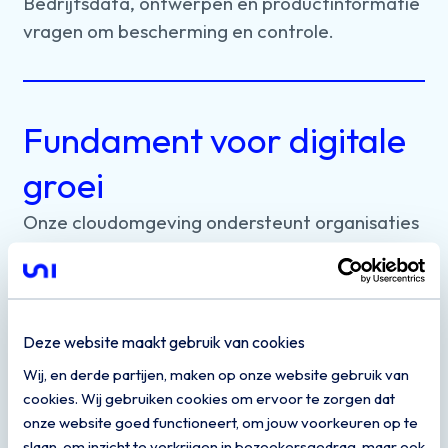
Bedrijfsdata,
ontwerpen
en
productinformatie
vragen
om
bescherming
en
controle.
Fundament voor digitale
groei
Onze
cloudomgeving
ondersteunt
organisaties
bij
het
digitaliseren
en
verbeteren
van
hun
processen.
Deze website maakt gebruik van cookies
Wij, en derde partijen, maken op onze website gebruik van
cookies. Wij gebruiken cookies om ervoor te zorgen dat
Meer zekerheid in je
onze website goed functioneert, om jouw voorkeuren op te
slaan, om inzicht te verkrijgen in bezoekersgedrag, maar ook