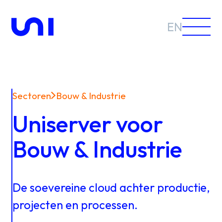
EN
Sectoren
Bouw & Industrie
Sectoren
Uniserver voor
Oplossingen
Bouw & Industrie
De
soevereine
cloud
achter
productie,
Nieuws &
projecten
en
processen.