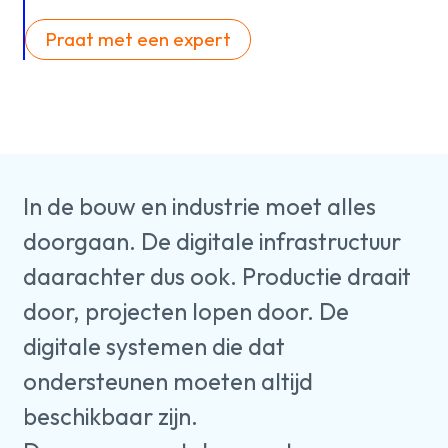
Over ons
kennis
Praat met een expert
Werken
bij
In de bouw en industrie moet alles
Mijn
doorgaan. De digitale infrastructuur
Contact
Uniserver
daarachter dus ook. Productie draait
door, projecten lopen door. De
digitale systemen die dat
ondersteunen moeten altijd
beschikbaar zijn.