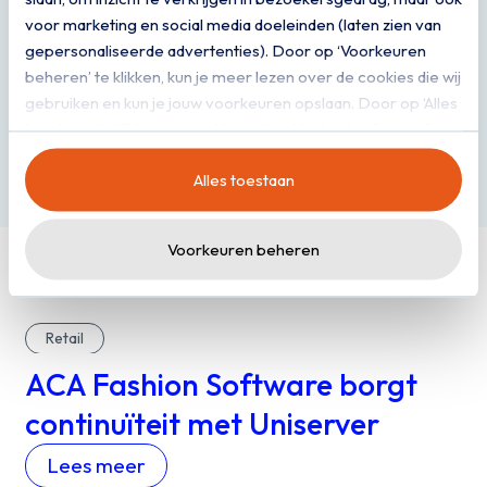
digitale infrastructuur?
voor marketing en social media doeleinden (laten zien van
gepersonaliseerde advertenties). Door op ‘Voorkeuren
Jesper denkt graag mee over een
beheren’ te klikken, kun je meer lezen over de cookies die wij
cloudomgeving waar je op kunt bouwen.
gebruiken en kun je jouw voorkeuren opslaan. Door op ‘Alles
Plan een gesprek
toestaan’ te klikken, ga je akkoord met het gebruik van alle
cookies zoals omschreven in onze
privacy- en
Alles toestaan
cookieverklaring
.
Voorkeuren beheren
Retail
ACA Fashion Software borgt
continuïteit met Uniserver
Lees meer