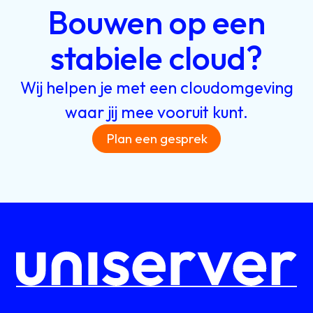
Bouwen
op
een
stabiele
cloud?
Wij
helpen
je
met
een
cloudomgeving
waar
jij
mee
vooruit
kunt.
Plan een gesprek