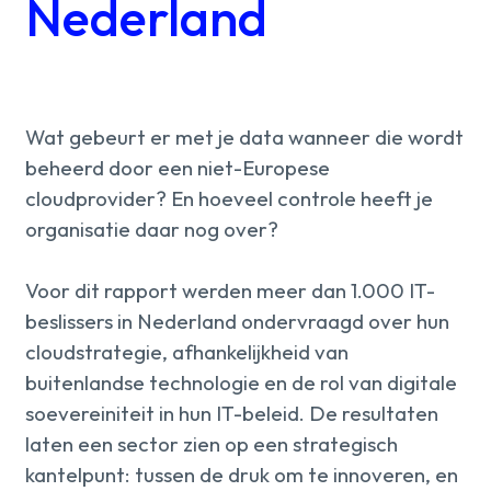
Over ons
Nederland
kennis
Werken
Wat gebeurt er met je data wanneer die wordt
beheerd door een niet-Europese
bij
cloudprovider? En hoeveel controle heeft je
organisatie daar nog over?
Mijn
Voor dit rapport werden meer dan 1.000 IT-
Contact
Uniserver
beslissers in Nederland ondervraagd over hun
cloudstrategie, afhankelijkheid van
buitenlandse technologie en de rol van digitale
soevereiniteit in hun IT-beleid. De resultaten
laten een sector zien op een strategisch
kantelpunt: tussen de druk om te innoveren, en