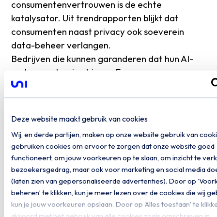
consumentenvertrouwen is de echte
katalysator. Uit trendrapporten blijkt dat
consumenten naast privacy ook soeverein
data-beheer verlangen.
Bedrijven die kunnen garanderen dat hun AI-
systemen draaien binnen Europese
infrastructuur, ervaren directe
marktdifferentiatie. In de zorg leidt dit tot
meer vertrouwen in digitale patiëntenzorg, in
Deze website maakt gebruik van cookies
publieke diensten tot snellere acceptatie van
Wij, en derde partijen, maken op onze website gebruik van cooki
AI, en in het bedrijfsleven tot een reputatie als
gebruiken cookies om ervoor te zorgen dat onze website goed
betrouwbare databeheerder.
functioneert, om jouw voorkeuren op te slaan, om inzicht te verkr
Met Private AI groeit compliance uit tot iets
bezoekersgedrag, maar ook voor marketing en social media do
groters: een manier om ethische innovatie en
(laten zien van gepersonaliseerde advertenties). Door op ‘Voo
beheren’ te klikken, kun je meer lezen over de cookies die wij g
klantvertrouwen te verbinden.
kun je jouw voorkeuren opslaan. Door op ‘Alles toestaan’ te klikke
akkoord met het gebruik van alle cookies zoals omschreven in