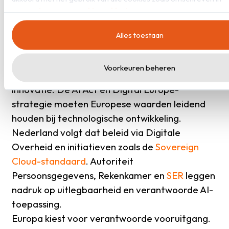
Europa kiest voor
onze
privacy- en cookieverklaring
.
autonomie
Alles toestaan
De koers van de EU is helder: digitale
Voorkeuren beheren
autonomie is de kern van toekomstige
innovatie. De AI Act en Digital Europe-
strategie moeten Europese waarden leidend
houden bij technologische ontwikkeling.
Nederland volgt dat beleid via Digitale
Overheid en initiatieven zoals de
Sovereign
Cloud-standaard
. Autoriteit
Persoonsgegevens, Rekenkamer en
SER
leggen
nadruk op uitlegbaarheid en verantwoorde AI-
toepassing.
Europa kiest voor verantwoorde vooruitgang.