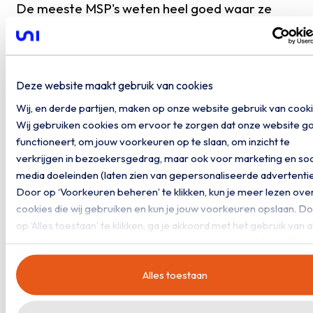
De meeste MSP's weten heel goed waar ze
staan. Welke klanten op VMware draaien,
hoeveel omzet daarmee gemoeid is, wanneer
welk contract afloopt. Dat inzicht is meestal
Deze website maakt gebruik van cookies
aanwezig.
Waar het schuurt, is de timing. Een verandering
Wij, en derde partijen, maken op onze website gebruik van cooki
van deze omvang bespreek je liefst niet
Wij gebruiken cookies om ervoor te zorgen dat onze website g
functioneert, om jouw voorkeuren op te slaan, om inzicht te
halverwege een lopend contract, maar op het
verkrijgen in bezoekersgedrag, maar ook voor marketing en soc
natuurlijke moment dat een contract verlengd
media doeleinden (laten zien van gepersonaliseerde advertentie
wordt. Probleem: het VMware-landschap
Door op ‘Voorkeuren beheren’ te klikken, kun je meer lezen ove
dwingt veel partijen om eerder te bewegen
cookies die wij gebruiken en kun je jouw voorkeuren opslaan. D
dan hun contractcycli toelaten. Dat is voor
op ‘Alles toestaan’ te klikken, ga je akkoord met het gebruik van a
veel MSP's de eigenlijke worsteling. Niet de
cookies zoals omschreven in onze
privacy- en cookieverklari
keuze zelf, maar het moment waarop je hem
Alles toestaan
moet maken.