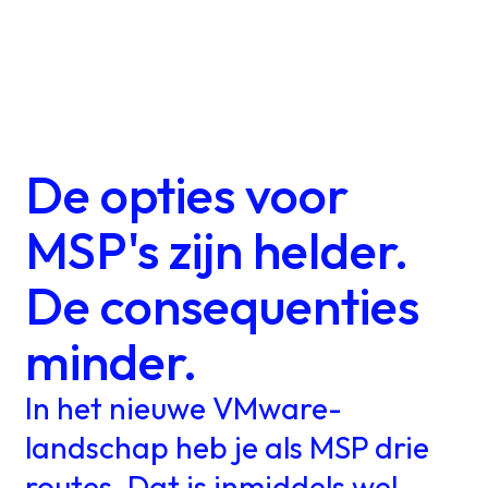
Over ons
kennis
Werken
De opties voor
bij
MSP's zijn helder.
Mijn
De consequenties
Contact
Uniserver
minder.
In het nieuwe VMware-
landschap heb je als MSP drie
routes. Dat is inmiddels wel