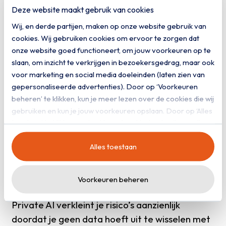
en behouden
Deze website maakt gebruik van cookies
In een tijd waarin privacy steeds belangrijker
Wij, en derde partijen, maken op onze website gebruik van
wordt, kun je je onderscheiden van de
cookies. Wij gebruiken cookies om ervoor te zorgen dat
onze website goed functioneert, om jouw voorkeuren op te
concurrentie. Door te kiezen voor private AI
slaan, om inzicht te verkrijgen in bezoekersgedrag, maar ook
laat je zien dat je privacy serieus neemt. Je
voor marketing en social media doeleinden (laten zien van
kunt volledige transparantie bieden over
gepersonaliseerde advertenties). Door op ‘Voorkeuren
dataverwerking en hebt zekerheid over waar
beheren’ te klikken, kun je meer lezen over de cookies die wij
je gegevens blijven – essentieel voor publieke
gebruiken en kun je jouw voorkeuren opslaan. Door op ‘Alles
organisaties of dienstverleners die onder
toestaan’ te klikken, ga je akkoord met het gebruik van alle
cookies zoals omschreven in onze
privacy- en
toezicht staan.
Alles toestaan
cookieverklaring
.
Lagere kans op datalekken en
Voorkeuren beheren
boetes
Private AI verkleint je risico’s aanzienlijk
doordat je geen data hoeft uit te wisselen met