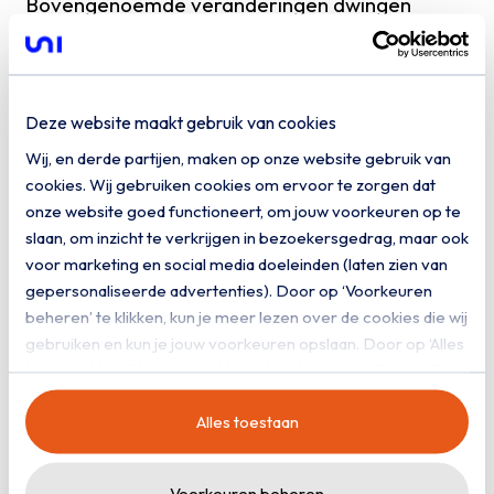
Bovengenoemde veranderingen dwingen
organisaties die nu nog on-premise VMware
platformen hebben na te denken over de
invulling van hun IT-strategie. In het kort zijn er
Deze website maakt gebruik van cookies
drie mogelijkheden:
Platform On-Premise behouden:
Dit betekent
Wij, en derde partijen, maken op onze website gebruik van
cookies. Wij gebruiken cookies om ervoor te zorgen dat
het accepteren van de nieuw (en waarschijnlijk
onze website goed functioneert, om jouw voorkeuren op te
hogere) VMware-kosten onder het nieuwe
slaan, om inzicht te verkrijgen in bezoekersgedrag, maar ook
abonnementsmodel en de verandering in
voor marketing en social media doeleinden (laten zien van
service via partners.
gepersonaliseerde advertenties). Door op ‘Voorkeuren
Migreren naar de Public Cloud:
Een optie die
beheren’ te klikken, kun je meer lezen over de cookies die wij
flexibiliteit en schaalbaarheid kan bieden, maar
gebruiken en kun je jouw voorkeuren opslaan. Door op ‘Alles
toestaan’ te klikken, ga je akkoord met het gebruik van alle
met eigen uitdagingen en overwegingen.
cookies zoals omschreven in onze
privacy- en
Migreren naar de Private (Hybride) Cloud:
Alles toestaan
cookieverklaring
.
Een alternatief dat stabiliteit en controle kan
behouden en meer kostenefficiëntie.
Voorkeuren beheren