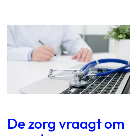
Over ons
kennis
Werken
bij
Mijn
Contact
Uniserver
De zorg vraagt om