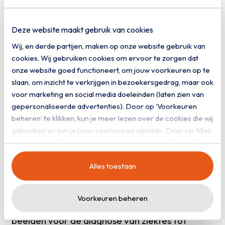
"Als eigenaar van de data ben
Deze website maakt gebruik van cookies
je met een soevereine cloud
Wij, en derde partijen, maken op onze website gebruik van
maximaal beschermd"
cookies. Wij gebruiken cookies om ervoor te zorgen dat
onze website goed functioneert, om jouw voorkeuren op te
slaan, om inzicht te verkrijgen in bezoekersgedrag, maar ook
voor marketing en social media doeleinden (laten zien van
gepersonaliseerde advertenties). Door op ‘Voorkeuren
beheren’ te klikken, kun je meer lezen over de cookies die wij
AI in een
gebruiken en kun je jouw voorkeuren opslaan. Door op ‘Alles
toestaan’ te klikken, ga je akkoord met het gebruik van alle
privéomgeving
cookies zoals omschreven in onze
privacy- en
Alles toestaan
cookieverklaring
.
De grote winst op de alsmaar stijgende
zorgkosten zit hem ook in de toepassing van AI.
Voorkeuren beheren
Dat varieert van het interpreteren van
beelden voor de diagnose van ziektes tot